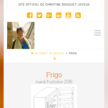
SITE OFFICIEL DE CHRISTINE BOUGUET-JOYEUX
Site
Na
Officiel
CARNET DE DESSINS
FRIGO
de
Frigo
Christine
mardi 11 octobre 2016
Bouguet