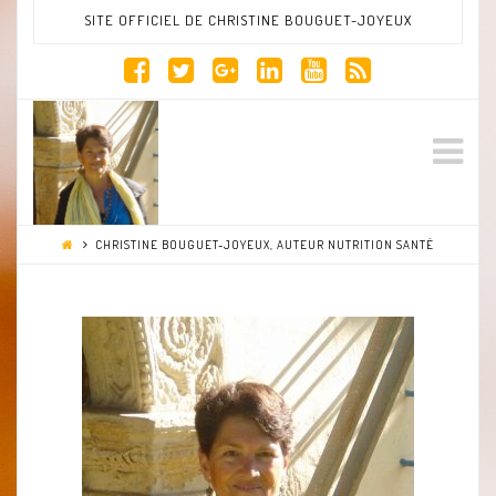
SITE OFFICIEL DE CHRISTINE BOUGUET-JOYEUX
Site
Na
Officiel
CHRISTINE BOUGUET-JOYEUX, AUTEUR NUTRITION SANTÉ
de
Christine
Bouguet