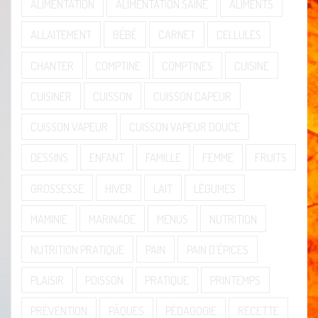
ALIMENTATION
ALIMENTATION SAINE
ALIMENTS
ALLAITEMENT
BÉBÉ
CARNET
CELLULES
CHANTER
COMPTINE
COMPTINES
CUISINE
CUISINER
CUISSON
CUISSON CAPEUR
CUISSON VAPEUR
CUISSON VAPEUR DOUCE
DESSINS
ENFANT
FAMILLE
FEMME
FRUITS
GROSSESSE
HIVER
LAIT
LÉGUMES
MAMINIE
MARINADE
MENUS
NUTRITION
NUTRITION PRATIQUE
PAIN
PAIN D'ÉPICES
PLAISIR
POISSON
PRATIQUE
PRINTEMPS
PRÉVENTION
PÂQUES
PÉDAGOGIE
RECETTE