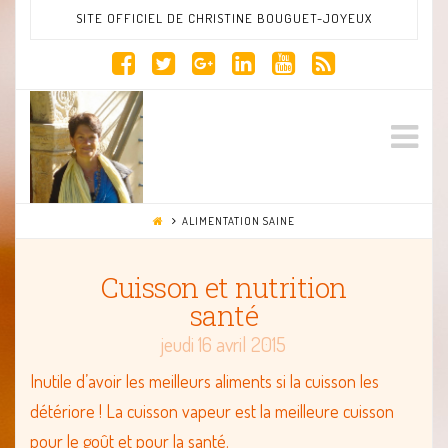
SITE OFFICIEL DE CHRISTINE BOUGUET-JOYEUX
Site
Na
Officiel
ALIMENTATION SAINE
de
Cuisson et nutrition
santé
Christine
jeudi 16 avril 2015
Inutile d’avoir les meilleurs aliments si la cuisson les
Bouguet
détériore ! La cuisson vapeur est la meilleure cuisson
pour le goût et pour la santé.