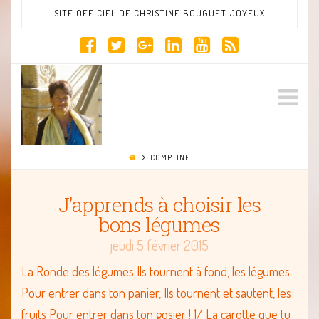
SITE OFFICIEL DE CHRISTINE BOUGUET-JOYEUX
Site
Na
Officiel
COMPTINE
de
J’apprends à choisir les
bons légumes
Christine
jeudi 5 février 2015
La Ronde des légumes Ils tournent à fond, les légumes
Bouguet
Pour entrer dans ton panier, Ils tournent et sautent, les
fruits Pour entrer dans ton gosier ! 1/ La carotte que tu